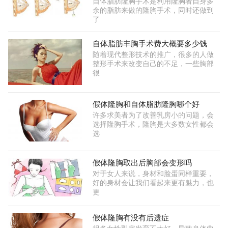
自体脂肪隆胸手术是利用隆胸者自身多
余的脂肪来做的隆胸手术，同时还做到
了
自体脂肪丰胸手术费大概要多少钱
随着现代整形技术的推广，很多的人做
整形手术来改变自己的不足，一些胸部
很
假体隆胸和自体脂肪隆胸哪个好
许多求美者为了改善乳房小的问题，会
选择隆胸手术，隆胸是大多数女性都会
选
假体隆胸取出后胸部会变形吗
对于女人来说，身材和脸蛋同样重要，
好的身材会让我们看起来更有魅力，也
更
假体隆胸有没有后遗症