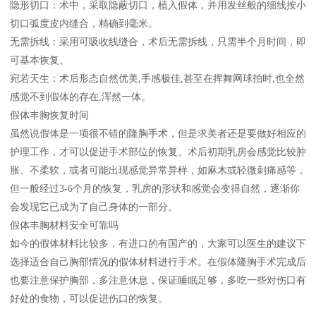
隐形切口：术中，采取隐蔽切口，植入假体，并用发丝般的细线按小
切口弧度皮内缝合，精确到毫米。
无需拆线：采用可吸收线缝合，术后无需拆线，只需半个月时间，即
可基本恢复。
宛若天生：术后形态自然优美,手感极佳,甚至在挥舞网球拍时,也全然
感觉不到假体的存在,浑然一体。
假体丰胸恢复时间
虽然说假体是一项很不错的隆胸手术，但是求美者还是要做好相应的
护理工作，才可以促进手术部位的恢复。术后初期乳房会感觉比较肿
胀、不柔软，或者可能出现感觉异常异样，如麻木或轻微刺痛感等，
但一般经过3-6个月的恢复，乳房的形状和感觉会变得自然，逐渐你
会发现它已成为了自己身体的一部分。
假体丰胸材料安全可靠吗
如今的假体材料比较多，有进口的有国产的，大家可以医生的建议下
选择适合自己胸部情况的假体材料进行手术。在假体隆胸手术完成后
也要注意保护胸部，多注意休息，保证睡眠足够，多吃一些对伤口有
好处的食物，可以促进伤口的恢复。