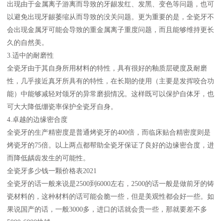
出现由于金属离子游离而导致的牙龈发红、发黑、变色等问题，也可
以避免出现牙龈萎缩从而导致的没关问题。更为重要的是，全瓷牙不
会出现金属牙可能会导致的重金属离子重度问题，而且能够维持更长
久的自然美。
3.适中的耐磨性
全瓷牙由于其自身所用材料的特性，具有很好的釉质层硬度及耐磨
性，几乎接近真牙所具有的特性，在长期的使用（主要是发挥咬合功
能）中能够减轻对颌牙的异常磨损情况。这样既可以保护自体牙，也
可大大降低绷瓷率保护全瓷牙自身。
4.卓越的边缘密合度
全瓷牙的生产精密度是普通烤瓷牙的400倍，而临床贴合精密度则是
烤瓷牙的75倍。以上两点都帮助全瓷牙保证了良好的边缘密合度，进
而降低龋齿发生的可能性。
全瓷牙多少钱一颗价格表2021
全瓷牙的话一般来说是2500到6000左右，2500的话一般是做前牙的铸
瓷材料的，这种材料的话可能会脆一些，但是美观性都会好一些。如
果说国产的话，一般3000多，进口的话就会贵一些，那就要差不多