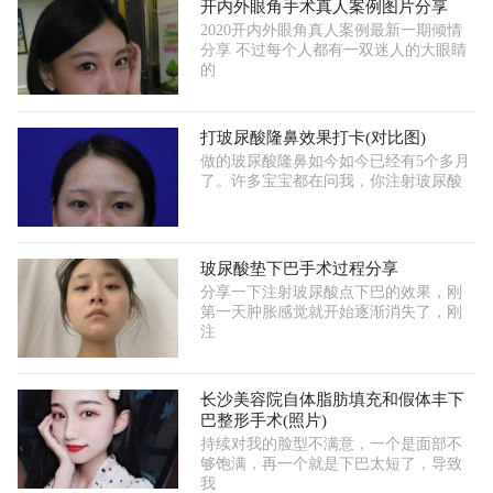
开内外眼角手术真人案例图片分享
2020开内外眼角真人案例最新一期倾情
分享 不过每个人都有一双迷人的大眼睛
的
打玻尿酸隆鼻效果打卡(对比图)
做的玻尿酸隆鼻如今如今已经有5个多月
了。许多宝宝都在问我，你注射玻尿酸
玻尿酸垫下巴手术过程分享
分享一下注射玻尿酸点下巴的效果，刚
第一天肿胀感觉就开始逐渐消失了，刚
注
长沙美容院自体脂肪填充和假体丰下
巴整形手术(照片)
持续对我的脸型不满意，一个是面部不
够饱满，再一个就是下巴太短了，导致
我