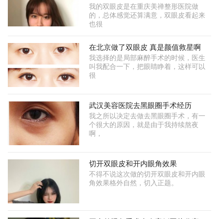
我的双眼皮是在重庆美禅整形医院做
的，总体感觉还算满意，双眼皮看起来
也很
在北京做了双眼皮 真是颜值救星啊
我选择的是局部麻醉手术的时候，医生
叫我配合一下，把眼睛睁着，这样可以
很
武汉美容医院去黑眼圈手术经历
我之所以决定去做去黑眼圈手术，有一
个很大的原因，就是由于我持续熬夜
啊，
切开双眼皮和开内眼角效果
不得不说这次做的切开双眼皮和开内眼
角效果格外自然，切入正题。