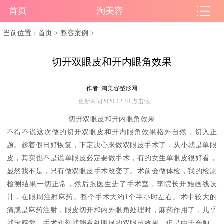
首页
淘美容
当前位置：
首页
>
整容案例
>
切开双眼皮和开内眼角效果
作者: 淘美容整形网
更新时间2020-12-10 点击:
次
切开双眼皮和开内眼角效果
不得不说这次做的切开双眼皮和开内眼角效果格外自然，切入正
题。趁着假日好恢复，下定决心来做双眼皮手术了，从小就是单眼
皮，其实也不是说单眼皮必定要做手术，有的女生单眼皮很好看，
显然我不是，只有做双眼皮手术改变了。术前会做体检，我的检测
检测结果一切正常，然后跟医生进了手术室，李院长开始画线设
计，在眼周注射麻药。整个手术大约1个半小时左右。术中较大的
痛感是麻药注射，眼皮切开和内外眼角处理时，麻药作用了，几乎
就没感觉。手术即刻就能看到明显的双眼皮效果，但是由于会肿，