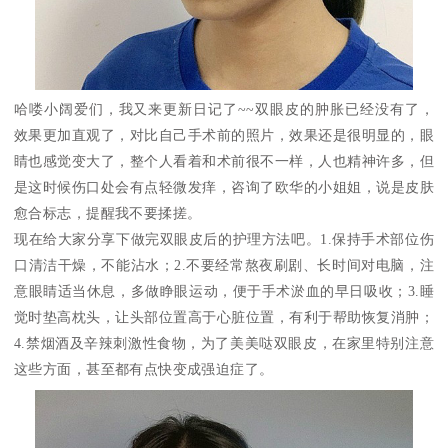
哈喽小阔爱们，我又来更新日记了~~双眼皮的肿胀已经没有了，
效果更加直观了，对比自己手术前的照片，效果还是很明显的，眼
睛也感觉变大了，整个人看着和术前很不一样，人也精神许多，但
是这时候伤口处会有点轻微发痒，咨询了欧华的小姐姐，说是皮肤
愈合标志，提醒我不要揉搓。
现在给大家分享下做完双眼皮后的护理方法吧。1.保持手术部位伤
口清洁干燥，不能沾水；2.不要经常熬夜刷剧、长时间对电脑，注
意眼睛适当休息，多做睁眼运动，便于手术淤血的早日吸收；3.睡
觉时垫高枕头，让头部位置高于心脏位置，有利于帮助恢复消肿；
4.禁烟酒及辛辣刺激性食物，为了美美哒双眼皮，在家里特别注意
这些方面，甚至都有点快变成强迫症了。